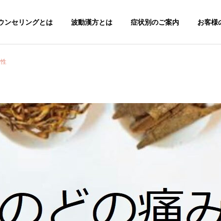
ウンセリングとは
波動漢方とは
症状別のご案内
お客様の
女性
代謝疾患
アレルギー疾患
痴呆症
リウマチ性関節炎 70代
女性
ストレス病
痛みの疾患