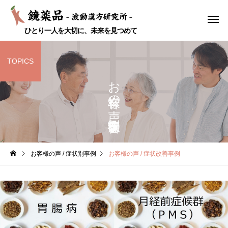
ひとり一人を大切に、未来を見つめて
TOPICS
お客様の声 / 症状改善事例
耳鼻科疾患
代謝疾患
お客様の声 / 症状別事例
お客様の声 / 症状改善事例
性
のどの痛み 50代 女性
痴呆症
婦人科
ストレス