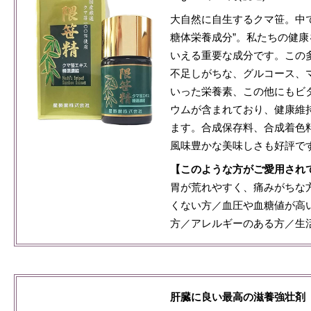
大自然に自生するクマ笹。中
糖体栄養成分”。私たちの健
いえる重要な成分です。この
不足しがちな、グルコース、
いった栄養素、この他にもビ
ウムが含まれており、健康維
ます。合成保存料、合成着色
風味豊かな美味しさも好評で
【このような方がご愛用され
胃が荒れやすく、痛みがちな
くない方／血圧や血糖値が高
方／アレルギーのある方／生
肝臓に良い最高の滋養強壮剤