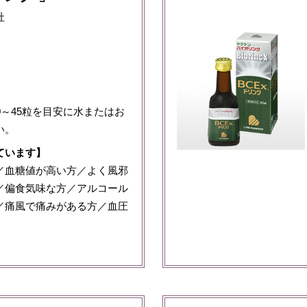
社
0～45粒を目安に水またはお
い。
ています】
／血糖値が高い方／よく風邪
／偏食気味な方／アルコール
／痛風で痛みがある方／血圧