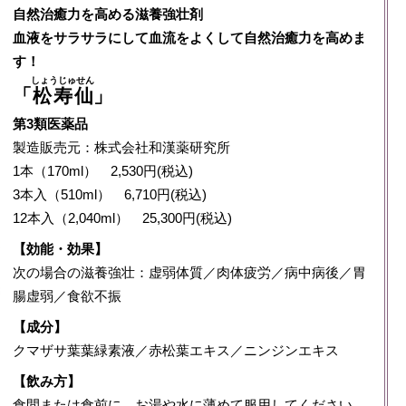
自然治癒力を高める滋養強壮剤
血液をサラサラにして血流をよくして自然治癒力を高めま
す！
しょうじゅせん
「
松寿仙
」
第3類医薬品
製造販売元：株式会社和漢薬研究所
1本（170ml） 2,530円(税込)
3本入（510ml） 6,710円(税込)
12本入（2,040ml） 25,300円(税込)
【効能・効果】
次の場合の滋養強壮：虚弱体質／肉体疲労／病中病後／胃
腸虚弱／食欲不振
【成分】
クマザサ葉葉緑素液／赤松葉エキス／ニンジンエキス
【飲み方】
食間または食前に、お湯や水に薄めて服用してください。