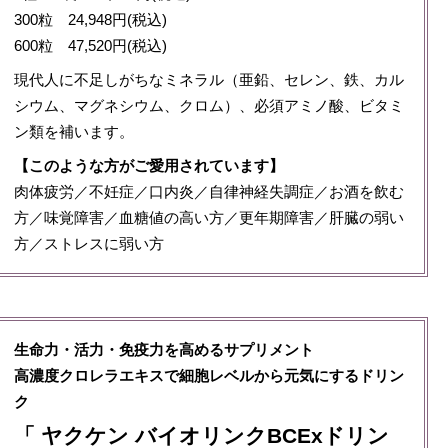
300粒 24,948円(税込)
600粒 47,520円(税込)
現代人に不足しがちなミネラル（亜鉛、セレン、鉄、カル
シウム、マグネシウム、クロム）、必須アミノ酸、ビタミ
ン類を補います。
【このような方がご愛用されています】
肉体疲労／不妊症／口内炎／自律神経失調症／お酒を飲む
方／味覚障害／血糖値の高い方／更年期障害／肝臓の弱い
方／ストレスに弱い方
生命力・活力・免疫力を高めるサプリメント
高濃度クロレラエキスで細胞レベルから元気にするドリン
ク
「 ヤクケン バイオリンクBCExドリン