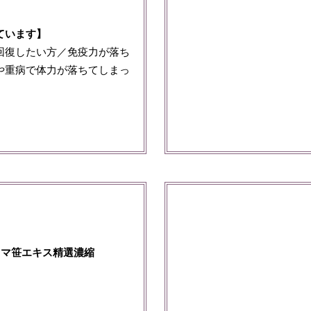
ています】
回復したい方／免疫力が落ち
や重病で体力が落ちてしまっ
クマ笹エキス精選濃縮