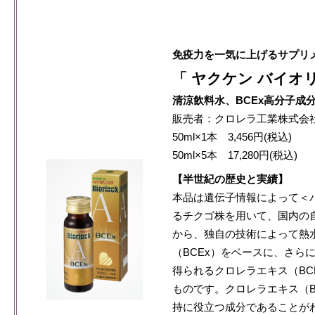
免疫力を一気に上げるサプリ
「 ヤクケン バイオリ
清涼飲料水、BCEx高分子成
販売者：クロレラ工業株式会
50ml×1本 3,456円(税込)
50ml×5本 17,280円(税込)
【半世紀の歴史と実績】
本品は遺伝子情報によって＜
るチクゴ株を用いて、国内の
から、独自の技術によって熱
（BCEx）をベースに、さら
得られるクロレラエキス（BC
ものです。クロレラエキス（B
持に役立つ成分であることが