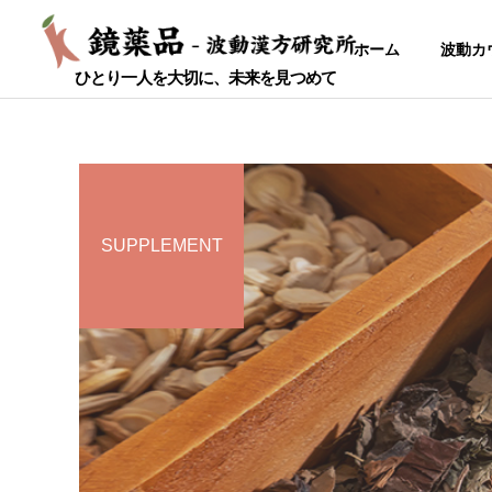
ホーム
波動カ
ひとり一人を大切に、未来を見つめて
SUPPLEMENT
耳鼻科疾患
喘息・生理痛 20代 女性
のどの痛み 50代 女性
婦人科