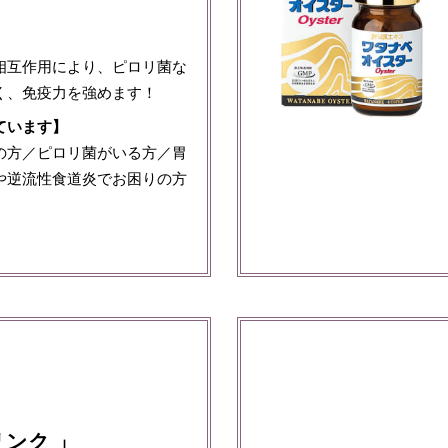
相互作用により、ピロリ菌な
く、免疫力を強めます！
ています】
の方／ピロリ菌がいる方／胃
や逆流性食道炎でお困りの方
リンク 」