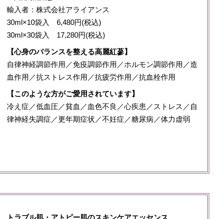
輸入者：株式会社アライアンス
30ml×10袋入 6,480円(税込)
30ml×30袋入 17,280円(税込)
【心身のバランスを整える高麗紅蔘】
自律神経調節作用／免疫調節作用／ホルモン調節作用／造
血作用／抗ストレス作用／抗疲労作用／抗血栓作用
【このような方がご愛用されています】
冷え症／低血圧／貧血／血色不良／心疾患／ストレス／自
律神経失調症／更年期症状／不妊症／糖尿病／体力虚弱
トラブル肌・アトピー肌のスキンケアエッセンス