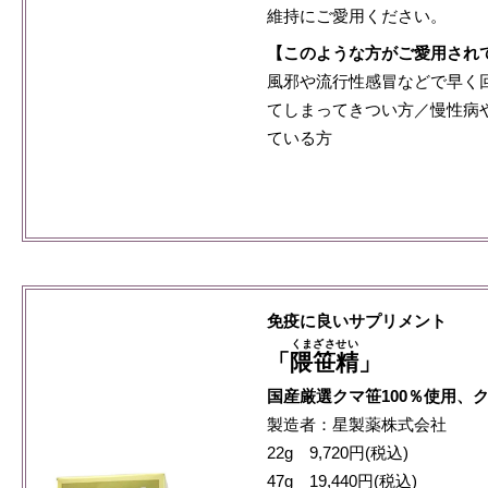
維持にご愛用ください。
【このような方がご愛用され
風邪や流行性感冒などで早く
てしまってきつい方／慢性病
ている方
免疫に良いサプリメント
くまざさせい
「
隈笹精
」
国産厳選クマ笹100％使用、
製造者：星製薬株式会社
22g 9,720円(税込)
47g 19,440円(税込)