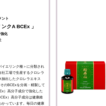
メント
ンクA BCEx 」
分強化
社
バイエリンク種＞に分類され
自社工場で生産するクロレラ
水抽出したクロレラエキス
にそのBCExを分画・精製して
Ex）高分子成分で強化した
CEx）高分子成分は健康維
わかっています。毎日の健康