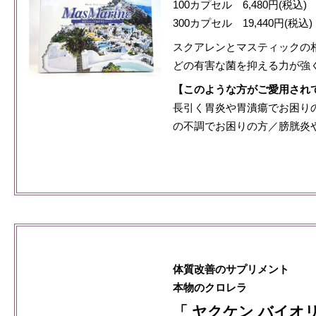
100カプセル 6,480円(税込)
300カプセル 19,440円(税込)
スクアレンとマスティックの
どの有害な菌を抑える力が強
【このような方がご愛用され
長引く胃炎や胃潰瘍でお困り
の不調でお困りの方／膀胱炎
体質改善のサプリメント
本物のクロレラ
「 ヤクケン バイオ