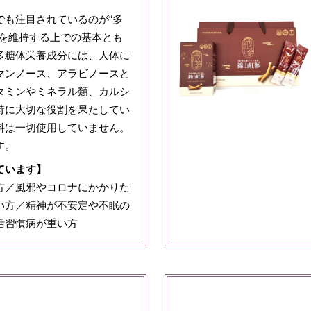
でも注目されているのが“多
康を維持する上での基本とも
多糖体栄養成分には、人体に
マンノース、アラビノースと
タミンやミネラル類、カルシ
持に大切な役割を果たしてい
料は一切使用していません。
す。
ています】
方／風邪やコロナにかかりた
い方／精神が不安定や不眠の
活習慣病が重い方