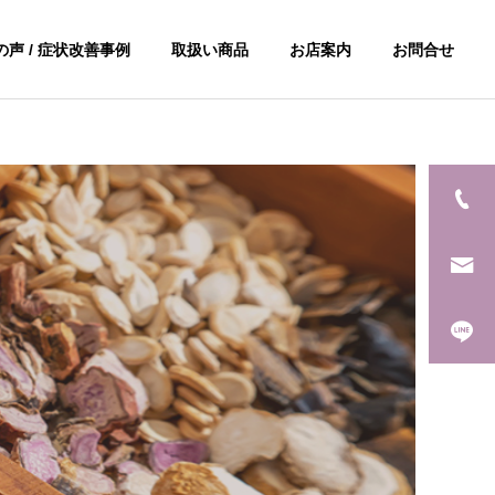
声 / 症状改善事例
取扱い商品
お店案内
お問合せ
症状別のご案内一覧
循環器疾患
糖尿病・脳の動脈瘤
冷え症 80代 女性
その他のお悩み
もっと見る