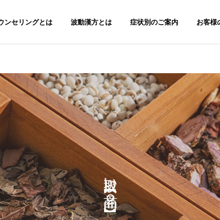
ウンセリングとは
波動漢方とは
症状別のご案内
お客様の
代謝疾患
アレルギー疾患
痴呆症
リウマチ性関節炎 70代
女性
ストレス病
痛みの疾患
取扱い商品【２】