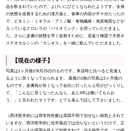
品を飲まれていたので、よけいにひどくなられたようです。全身
の状態を改善するための漢方薬と、食事の内容が不十分だったの
で、ビタミン・ミネラル・アミノ酸・食物繊維・免疫物質などが
入っているクロレラの『バイオリンク』を摂っていただきまし
た。さらに皮膚の状態を早く改善すために、若返り物質で天然オ
ステオカルシンの『カシオス』を一緒に飲んでいただきました。
【現在の様子】
写真は1ヶ月後の8月25日のものです。来店時と比べると見違え
るように良くなっておられます。 最後の1枚の写真は2ヶ月後の
ものです。皮膚病が良くなって会社に行ったら上司がびっくりし
て、「こんなに良くなったんなら、あと4年は働いてもらお
う。」と言われたそうです。とても喜んで話して下さいました。
（西洋医学的には尋常性乾癬は原因不明で治せない病気とされて
いますが、西洋医学的に化学薬品では治らないというだけで、正
しく一人一人の原因を捉えて対処すれば、治る病気です。この病