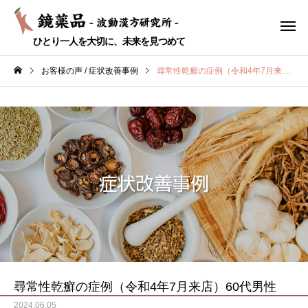
ひとり一人を大切に、未来を見つめて
お客様の声 / 症状改善事例
尋常性乾癬の症例（令和4年7月来店）60代男性
耳鼻科疾患
代謝疾患
性
のどの痛み 50代 女性
痴呆症
婦人科
ストレス
尋常性乾癬の症例（令和4年7月来店）60代男性
2024.06.05