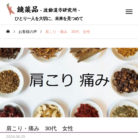
ひとり一人を大切に、未来を見つめて
お客様の声
肩こり・痛み 30代 女性
耳鼻科疾患
代謝疾患
性
のどの痛み 50代 女性
痴呆症
婦人科
ストレス
肩こり・痛み 30代 女性
2024.06.25