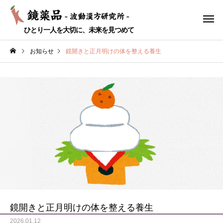
ひとり一人を大切に、未来を見つめて
お知らせ
鏡開きと正月明けの体を整える養生
耳鼻科疾患
代謝疾患
性
のどの痛み 50代 女性
痴呆症
婦人科
ストレス
鏡開きと正月明けの体を整える養生
2026.01.12